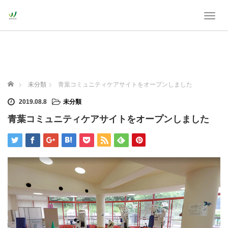
T
o
g
g
l
e
n
ホーム
未分類
青葉コミュニティケアサイトをオープンしました
a
v
2019.08.8
未分類
i
青葉コミュニティケアサイトをオープンしました
g
a
t
i
o
n